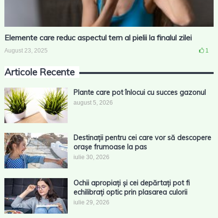
Elemente care reduc aspectul tern al pielii la finalul zilei
August 23, 2025
1
Articole Recente
Plante care pot înlocui cu succes gazonul
august 5, 2026
Destinații pentru cei care vor să descopere
orașe frumoase la pas
iulie 30, 2026
Ochii apropiați și cei depărtați pot fi
echilibrați optic prin plasarea culorii
iulie 29, 2026