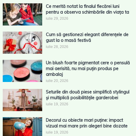
Ce merită notat la finalul fiecărei luni
pentru a observa schimbările din viața ta
iulie 29, 2026
Cum să gestionezi elegant diferențele de
gust la o masă festivă
iulie 28, 2026
Un blush foarte pigmentat cere o pensulă
mai aerisită, nu mai puțin produs pe
ambalaj
iulie 20, 2026
Seturile din două piese simplifică stylingul
și multiplică posibilitățile garderobei
iulie 19, 2026
Decorul cu obiecte mari puține: impact
vizual mai mare prin alegeri bine dozate
iulie 19, 2026