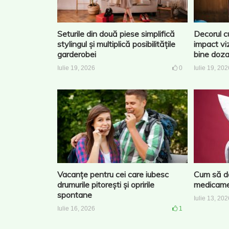
Seturile din două piese simplifică
Decorul c
stylingul și multiplică posibilitățile
impact vi
garderobei
bine doz
Iulie 19, 2026
0
Iulie 19, 202
Vacanțe pentru cei care iubesc
Cum să do
drumurile pitorești și opririle
medicame
spontane
Iulie 13, 202
Iulie 16, 2026
1