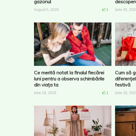
gazonul
descopere
August 5, 2026
1
Iulie 30, 202
Ce merită notat la finalul fiecărei
Cum să ge
luni pentru a observa schimbările
diferențe
din viața ta
festivă
Iulie 29, 2026
1
Iulie 28, 202