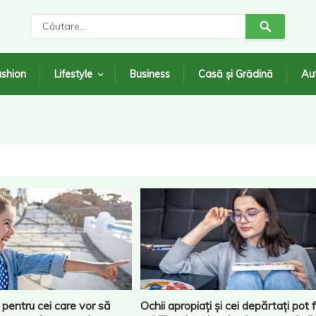
shion
Lifestyle
Business
Casă și Grădină
Au
 pentru cei care vor să
Ochii apropiați și cei depărtați pot f