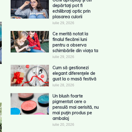
Ochii apropiați și cei
depărtați pot fi
echilibrați optic prin
plasarea culorii
iulie 29, 2026
Ce merită notat la
finalul fiecărei luni
pentru a observa
schimbările din viața ta
iulie 29, 2026
Cum să gestionezi
elegant diferențele de
gust la o masă festivă
iulie 28, 2026
Un blush foarte
pigmentat cere o
pensulă mai aerisită, nu
mai puțin produs pe
ambalaj
iulie 20, 2026