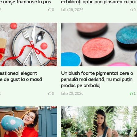
 orașe frumoase la pas
echilibrați optic prin plasarea culorii
6
0
Iulie 29, 2026
0
stionezi elegant
Un blush foarte pigmentat cere o
le de gust la o masă
pensulă mai aerisită, nu mai puțin
produs pe ambalaj
6
0
Iulie 20, 2026
1