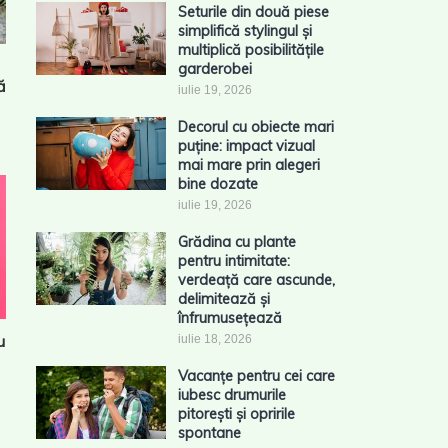
Seturile din două piese
simplifică stylingul și
multiplică posibilitățile
garderobei
ă
iulie 19, 2026
Decorul cu obiecte mari
puține: impact vizual
mai mare prin alegeri
bine dozate
iulie 19, 2026
Grădina cu plante
pentru intimitate:
verdeață care ascunde,
delimitează și
înfrumusețează
u
iulie 18, 2026
Vacanțe pentru cei care
iubesc drumurile
pitorești și opririle
spontane