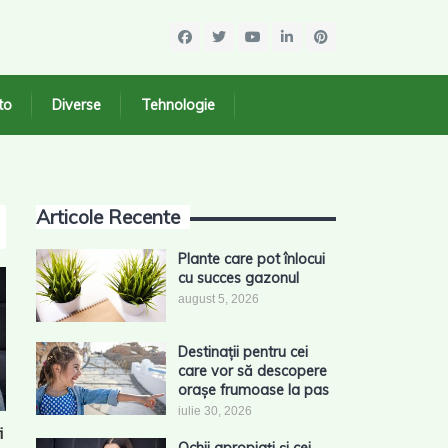
to
Diverse
Tehnologie
Articole Recente
Plante care pot înlocui
cu succes gazonul
august 5, 2026
Destinații pentru cei
care vor să descopere
orașe frumoase la pas
iulie 30, 2026
i