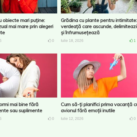
u obiecte mari puține:
Grădina cu plante pentru intimitate:
zual mai mare prin alegeri
verdeață care ascunde, delimiteaz
ate
și înfrumusețează
6
0
Iulie 18, 2026
1
rmi mai bine fără
Cum să-ți planifici prima vacanță c
nte sau suplimente
avionul fără emoții inutile
6
0
Iulie 12, 2026
0