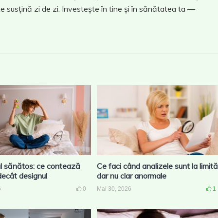
e susțină zi de zi. Investește în tine și în sănătatea ta —
l sănătos: ce contează
Ce faci când analizele sunt la limită
decât designul
dar nu clar anormale
6
0
Mai 30, 2026
1