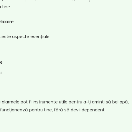
 tine.
elaxare
ceste aspecte esențiale:
le
ui
u alarmele pot fi instrumente utile pentru a-ți aminti să bei apă,
 funcționează pentru tine, fără să devii dependent.