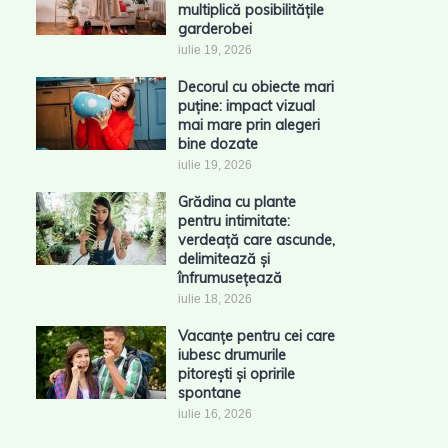
multiplică posibilitățile
garderobei
iulie 19, 2026
Decorul cu obiecte mari
puține: impact vizual
mai mare prin alegeri
bine dozate
iulie 19, 2026
Grădina cu plante
pentru intimitate:
verdeață care ascunde,
delimitează și
înfrumusețează
iulie 18, 2026
Vacanțe pentru cei care
iubesc drumurile
pitorești și opririle
spontane
iulie 16, 2026