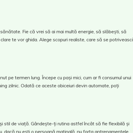
de sănătate. Fie că vrei să ai mai multă energie, să slăbești, să
 clare te vor ghida. Alege scopuri realiste, care să se potriveasc
inut pe termen lung. Începe cu pași mici, cum ar fi consumul unui
ng zilnic. Odată ce aceste obiceiuri devin automate, poți
 stil de viață. Gândește-ți rutina astfel încât să fie flexibilă și
plu, dacă nu ești o persoană matinală, nu forța antrenamentele