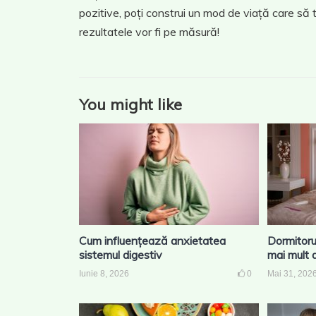
pozitive, poți construi un mod de viață care să t
rezultatele vor fi pe măsură!
You might like
Cum influențează anxietatea
Dormitoru
sistemul digestiv
mai mult 
Iunie 8, 2026
0
Mai 31, 202