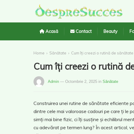
Acasă
Contact
Beauty
Fa
›
›
Home
Sănătate
Cum îți creezi o rutină de sănătat
Cum îți creezi o rutină 
Admin
— Octombrie 2, 2025
in
Sănătate
Construirea unei rutine de sănătate eficiente po
dintre cele mai valoroase cadouri pe care ți le p
simți mai bine fizic, ci îți susține și echilibrul
cu adevărat pe termen lung? În acest articol, vei