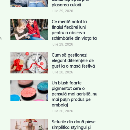
plasarea culorii
iulie 29, 2026
Ce merită notat la
finalul fiecărei luni
pentru a observa
ă
schimbările din viața ta
iulie 29, 2026
Cum să gestionezi
elegant diferențele de
gust la o masă festivă
iulie 28, 2026
Un blush foarte
pigmentat cere o
pensulă mai aerisită, nu
mai puțin produs pe
ambalaj
iulie 20, 2026
Seturile din două piese
simplifică stylingul și