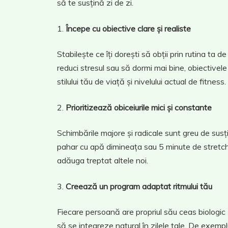
să te susțină zi de zi.
Începe cu obiective clare și realiste
Stabilește ce îți dorești să obții prin rutina ta 
reduci stresul sau să dormi mai bine, obiectivele
stilului tău de viață și nivelului actual de fitness.
Prioritizează obiceiurile mici și constante
Schimbările majore și radicale sunt greu de susț
pahar cu apă dimineața sau 5 minute de stretchi
adăuga treptat altele noi.
Creează un program adaptat ritmului tău
Fiecare persoană are propriul său ceas biologic și
să se integreze natural în zilele tale. De exem