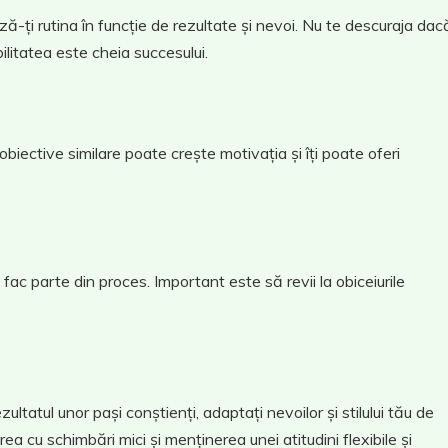
ează-ți rutina în funcție de rezultate și nevoi. Nu te descuraja dac
ilitatea este cheia succesului.
 obiective similare poate crește motivația și îți poate oferi
 fac parte din proces. Important este să revii la obiceiurile
tatul unor pași conștienți, adaptați nevoilor și stilului tău de
rea cu schimbări mici și menținerea unei atitudini flexibile și