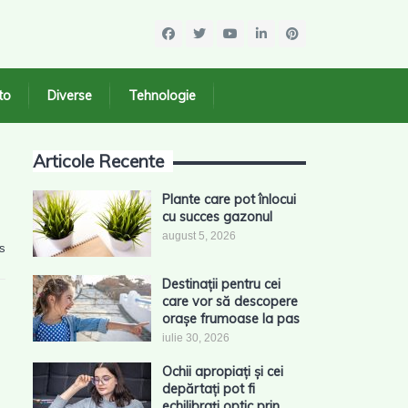
to
Diverse
Tehnologie
Articole Recente
Plante care pot înlocui
cu succes gazonul
august 5, 2026
s
Destinații pentru cei
care vor să descopere
orașe frumoase la pas
iulie 30, 2026
Ochii apropiați și cei
depărtați pot fi
echilibrați optic prin