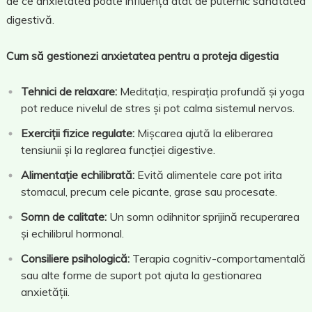
de ce anxietatea poate influența atât de puternic sănătatea
digestivă.
Cum să gestionezi anxietatea pentru a proteja digestia
Tehnici de relaxare:
Meditația, respirația profundă și yoga
pot reduce nivelul de stres și pot calma sistemul nervos.
Exerciții fizice regulate:
Mișcarea ajută la eliberarea
tensiunii și la reglarea funcției digestive.
Alimentație echilibrată:
Evită alimentele care pot irita
stomacul, precum cele picante, grase sau procesate.
Somn de calitate:
Un somn odihnitor sprijină recuperarea
și echilibrul hormonal.
Consiliere psihologică:
Terapia cognitiv-comportamentală
sau alte forme de suport pot ajuta la gestionarea
anxietății.