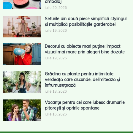
ambalaj
iulie 20, 2026
Seturile din două piese simplifică stylingul
și multiplică posibilitățile garderobei
iulie 19, 2026
Decorul cu obiecte mari puține: impact
vizual mai mare prin alegeri bine dozate
iulie 19, 2026
Grădina cu plante pentru intimitate:
verdeață care ascunde, delimitează și
înfrumusețează
iulie 18, 2026
Vacanțe pentru cei care iubesc drumurile
pitorești și opririle spontane
iulie 16, 2026