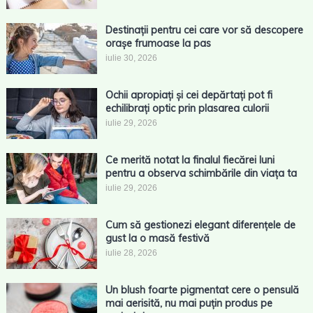
Destinații pentru cei care vor să descopere
orașe frumoase la pas
iulie 30, 2026
Ochii apropiați și cei depărtați pot fi
echilibrați optic prin plasarea culorii
iulie 29, 2026
Ce merită notat la finalul fiecărei luni
pentru a observa schimbările din viața ta
iulie 29, 2026
Cum să gestionezi elegant diferențele de
gust la o masă festivă
iulie 28, 2026
Un blush foarte pigmentat cere o pensulă
mai aerisită, nu mai puțin produs pe