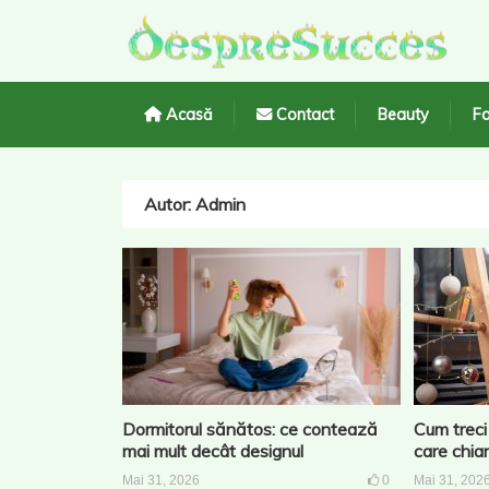
Acasă
Contact
Beauty
Fa
Autor:
Admin
Dormitorul sănătos: ce contează
Cum treci 
mai mult decât designul
care chiar
Mai 31, 2026
0
Mai 31, 202