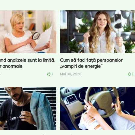
nd analizele sunt la limită,
Cum să faci față persoanelor
ar anormale
„vampiri de energie”
6
1
Mai 30, 2026
1