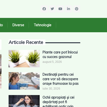
to
Diverse
Tehnologie
Articole Recente
Plante care pot înlocui
cu succes gazonul
august 5, 2026
Destinații pentru cei
care vor să descopere
orașe frumoase la pas
iulie 30, 2026
Ochii apropiați și cei
depărtați pot fi
echilibrați optic prin