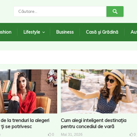
shion
Lifestyle
Business
Casă și Grădină
Au
de la trenduri la alegeri
Cum alegi inteligent destinația
 ți se potrivesc
pentru concediul de vară
6
0
Mai 31, 2026
0