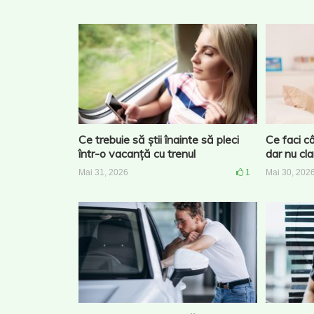
Ce trebuie să știi înainte să pleci
Ce faci câ
într-o vacanță cu trenul
dar nu cl
Mai 31, 2026
1
Mai 30, 202