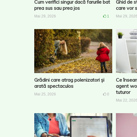
Cum verifici singur dacă farurile bat
Ghid de st
prea sus sau prea jos
care vor 
Mai 29, 2026
1
Mai 29, 202
Grădini care atrag polenizatori și
Ce înseam
arată spectaculos
agent wor
tuturor
Mai 25, 2026
0
Mai 22, 202