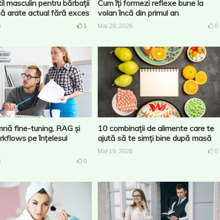
il masculin pentru bărbații
Cum îți formezi reflexe bune la
să arate actual fără exces
volan încă din primul an
6
1
Mai 29, 2026
0
nă fine-tuning, RAG și
10 combinații de alimente care te
kflows pe înțelesul
ajută să te simți bine după masă
Mai 19, 2026
0
6
0