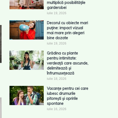
multiplică posibilitățile
garderobei
iulie 19, 2026
Decorul cu obiecte mari
puține: impact vizual
mai mare prin alegeri
bine dozate
iulie 19, 2026
Grădina cu plante
pentru intimitate:
verdeață care ascunde,
delimitează și
înfrumusețează
iulie 18, 2026
Vacanțe pentru cei care
iubesc drumurile
pitorești și opririle
spontane
iulie 16, 2026