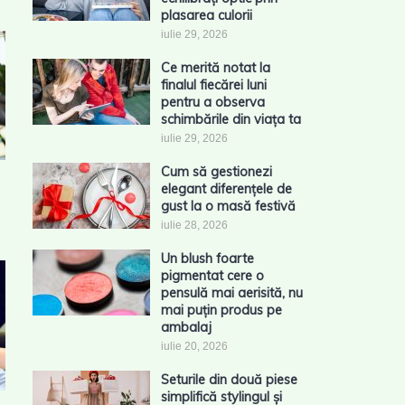
plasarea culorii
iulie 29, 2026
Ce merită notat la
finalul fiecărei luni
pentru a observa
schimbările din viața ta
iulie 29, 2026
Cum să gestionezi
elegant diferențele de
gust la o masă festivă
iulie 28, 2026
Un blush foarte
pigmentat cere o
pensulă mai aerisită, nu
mai puțin produs pe
ambalaj
iulie 20, 2026
Seturile din două piese
simplifică stylingul și