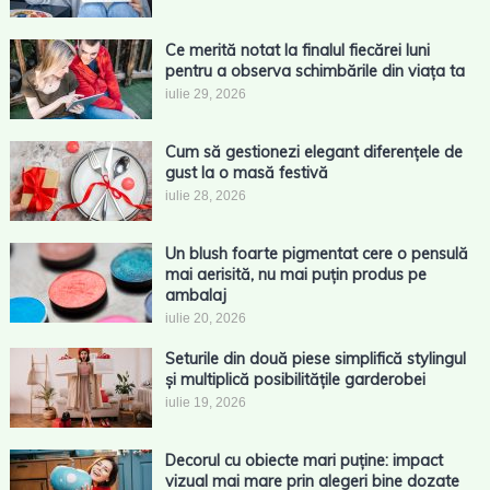
Ce merită notat la finalul fiecărei luni
pentru a observa schimbările din viața ta
iulie 29, 2026
Cum să gestionezi elegant diferențele de
gust la o masă festivă
iulie 28, 2026
Un blush foarte pigmentat cere o pensulă
mai aerisită, nu mai puțin produs pe
ambalaj
iulie 20, 2026
Seturile din două piese simplifică stylingul
și multiplică posibilitățile garderobei
iulie 19, 2026
Decorul cu obiecte mari puține: impact
vizual mai mare prin alegeri bine dozate