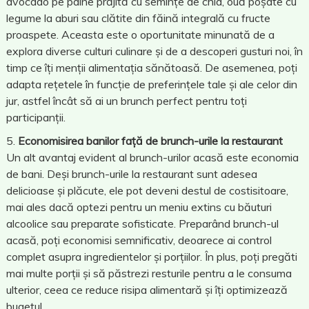
avocado pe pâine prăjită cu semințe de chia, ouă poșate cu
legume la aburi sau clătite din făină integrală cu fructe
proaspete. Aceasta este o oportunitate minunată de a
explora diverse culturi culinare și de a descoperi gusturi noi, în
timp ce îți menții alimentația sănătoasă. De asemenea, poți
adapta rețetele în funcție de preferințele tale și ale celor din
jur, astfel încât să ai un brunch perfect pentru toți
participanții.
Economisirea banilor față de brunch-urile la restaurant
Un alt avantaj evident al brunch-urilor acasă este economia
de bani. Deși brunch-urile la restaurant sunt adesea
delicioase și plăcute, ele pot deveni destul de costisitoare,
mai ales dacă optezi pentru un meniu extins cu băuturi
alcoolice sau preparate sofisticate. Preparând brunch-ul
acasă, poți economisi semnificativ, deoarece ai control
complet asupra ingredientelor și porțiilor. În plus, poți pregăti
mai multe porții și să păstrezi resturile pentru a le consuma
ulterior, ceea ce reduce risipa alimentară și îți optimizează
bugetul.