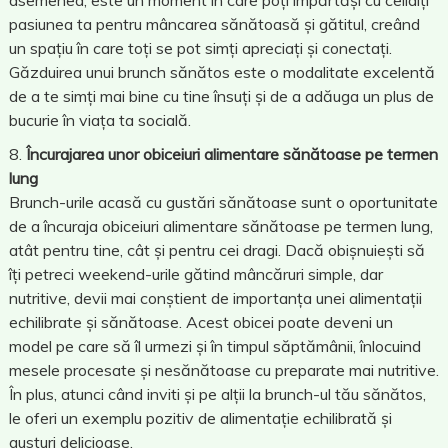
asemenea, este un moment în care poți împărtăși cu ceilalți
pasiunea ta pentru mâncarea sănătoasă și gătitul, creând
un spațiu în care toți se pot simți apreciați și conectați.
Găzduirea unui brunch sănătos este o modalitate excelentă
de a te simți mai bine cu tine însuți și de a adăuga un plus de
bucurie în viața ta socială.
Încurajarea unor obiceiuri alimentare sănătoase pe termen
lung
Brunch-urile acasă cu gustări sănătoase sunt o oportunitate
de a încuraja obiceiuri alimentare sănătoase pe termen lung,
atât pentru tine, cât și pentru cei dragi. Dacă obișnuiești să
îți petreci weekend-urile gătind mâncăruri simple, dar
nutritive, devii mai conștient de importanța unei alimentații
echilibrate și sănătoase. Acest obicei poate deveni un
model pe care să îl urmezi și în timpul săptămânii, înlocuind
mesele procesate și nesănătoase cu preparate mai nutritive.
În plus, atunci când inviti și pe alții la brunch-ul tău sănătos,
le oferi un exemplu pozitiv de alimentație echilibrată și
gusturi delicioase.