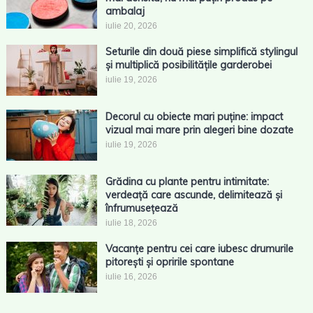
ambalaj
iulie 20, 2026
Seturile din două piese simplifică stylingul
și multiplică posibilitățile garderobei
iulie 19, 2026
Decorul cu obiecte mari puține: impact
vizual mai mare prin alegeri bine dozate
iulie 19, 2026
Grădina cu plante pentru intimitate:
verdeață care ascunde, delimitează și
înfrumusețează
iulie 18, 2026
Vacanțe pentru cei care iubesc drumurile
pitorești și opririle spontane
iulie 16, 2026