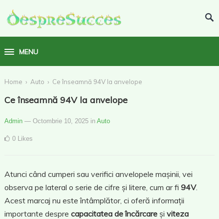
MENU
›
›
Home
Auto
Ce înseamnă 94V la anvelope
Ce înseamnă 94V la anvelope
Admin
— Octombrie 10, 2025
in
Auto
0
Likes
Atunci când cumperi sau verifici anvelopele mașinii, vei
observa pe lateral o serie de cifre și litere, cum ar fi
94V
.
Acest marcaj nu este întâmplător, ci oferă informații
importante despre
capacitatea de încărcare
și
viteza