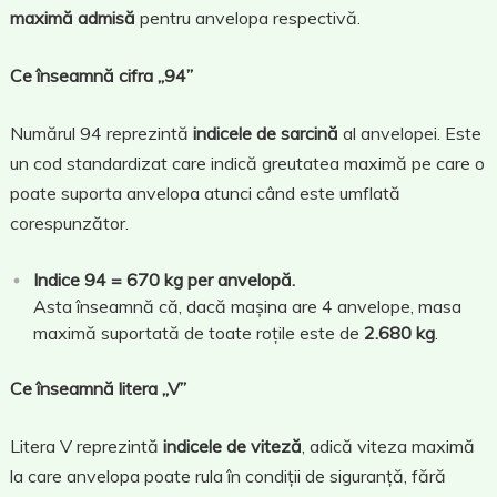
maximă admisă
pentru anvelopa respectivă.
Ce înseamnă cifra „94”
Numărul 94 reprezintă
indicele de sarcină
al anvelopei. Este
un cod standardizat care indică greutatea maximă pe care o
poate suporta anvelopa atunci când este umflată
corespunzător.
Indice 94 = 670 kg per anvelopă.
Asta înseamnă că, dacă mașina are 4 anvelope, masa
maximă suportată de toate roțile este de
2.680 kg
.
Ce înseamnă litera „V”
Litera V reprezintă
indicele de viteză
, adică viteza maximă
la care anvelopa poate rula în condiții de siguranță, fără