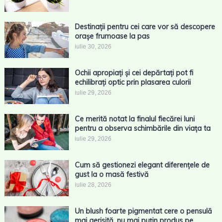
Destinații pentru cei care vor să descopere
orașe frumoase la pas
iulie 30, 2026
Ochii apropiați și cei depărtați pot fi
echilibrați optic prin plasarea culorii
iulie 29, 2026
Ce merită notat la finalul fiecărei luni
pentru a observa schimbările din viața ta
iulie 29, 2026
Cum să gestionezi elegant diferențele de
gust la o masă festivă
iulie 28, 2026
Un blush foarte pigmentat cere o pensulă
mai aerisită, nu mai puțin produs pe