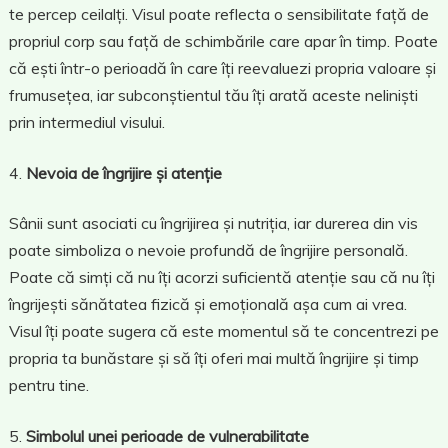
te percep ceilalți. Visul poate reflecta o sensibilitate față de
propriul corp sau față de schimbările care apar în timp. Poate
că ești într-o perioadă în care îți reevaluezi propria valoare și
frumusețea, iar subconștientul tău îți arată aceste neliniști
prin intermediul visului.
Nevoia de îngrijire și atenție
Sânii sunt asociati cu îngrijirea și nutriția, iar durerea din vis
poate simboliza o nevoie profundă de îngrijire personală.
Poate că simți că nu îți acorzi suficientă atenție sau că nu îți
îngrijești sănătatea fizică și emoțională așa cum ai vrea.
Visul îți poate sugera că este momentul să te concentrezi pe
propria ta bunăstare și să îți oferi mai multă îngrijire și timp
pentru tine.
Simbolul unei perioade de vulnerabilitate