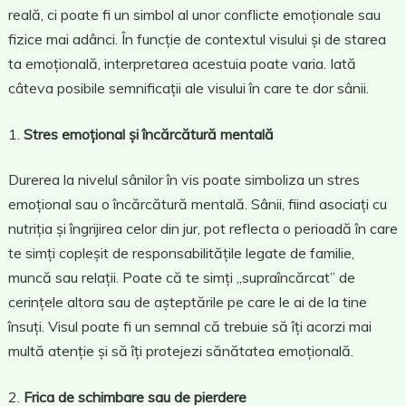
reală, ci poate fi un simbol al unor conflicte emoționale sau
fizice mai adânci. În funcție de contextul visului și de starea
ta emoțională, interpretarea acestuia poate varia. Iată
câteva posibile semnificații ale visului în care te dor sânii.
Stres emoțional și încărcătură mentală
Durerea la nivelul sânilor în vis poate simboliza un stres
emoțional sau o încărcătură mentală. Sânii, fiind asociați cu
nutriția și îngrijirea celor din jur, pot reflecta o perioadă în care
te simți copleșit de responsabilitățile legate de familie,
muncă sau relații. Poate că te simți „supraîncărcat” de
cerințele altora sau de așteptările pe care le ai de la tine
însuți. Visul poate fi un semnal că trebuie să îți acorzi mai
multă atenție și să îți protejezi sănătatea emoțională.
Frica de schimbare sau de pierdere