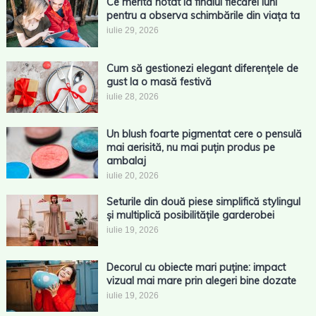
Ce merită notat la finalul fiecărei luni
pentru a observa schimbările din viața ta
iulie 29, 2026
Cum să gestionezi elegant diferențele de
gust la o masă festivă
iulie 28, 2026
Un blush foarte pigmentat cere o pensulă
mai aerisită, nu mai puțin produs pe
ambalaj
iulie 20, 2026
Seturile din două piese simplifică stylingul
și multiplică posibilitățile garderobei
iulie 19, 2026
Decorul cu obiecte mari puține: impact
vizual mai mare prin alegeri bine dozate
iulie 19, 2026