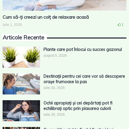
Cum să-ți creezi un colț de relaxare acasă
Iulie 1, 2026
1
Articole Recente
Plante care pot înlocui cu succes gazonul
august 5, 2026
Destinații pentru cei care vor să descopere
orașe frumoase la pas
iulie 30, 2026
Ochii apropiați și cei depărtați pot fi
echilibrați optic prin plasarea culorii
iulie 29, 2026