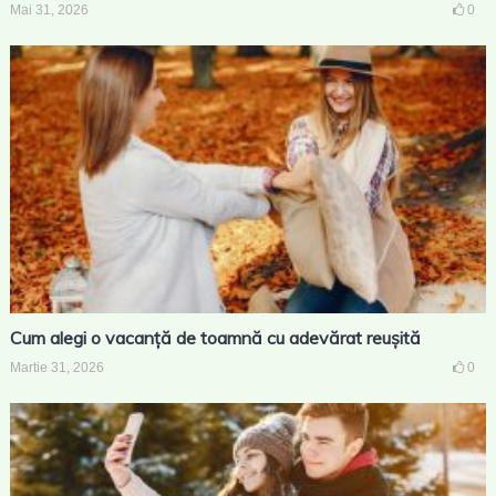
Mai 31, 2026
0
Cum alegi o vacanță de toamnă cu adevărat reușită
Martie 31, 2026
0