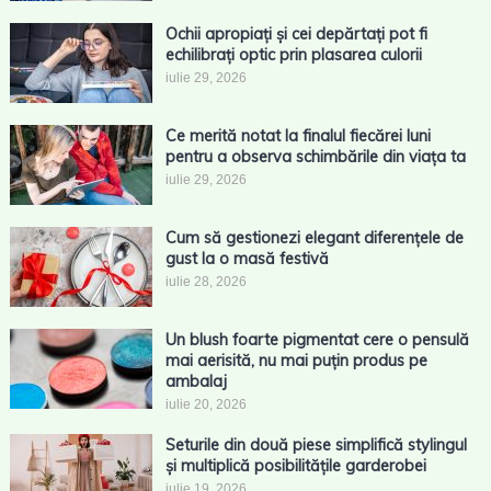
Ochii apropiați și cei depărtați pot fi
echilibrați optic prin plasarea culorii
iulie 29, 2026
Ce merită notat la finalul fiecărei luni
pentru a observa schimbările din viața ta
iulie 29, 2026
Cum să gestionezi elegant diferențele de
gust la o masă festivă
iulie 28, 2026
Un blush foarte pigmentat cere o pensulă
mai aerisită, nu mai puțin produs pe
ambalaj
iulie 20, 2026
Seturile din două piese simplifică stylingul
și multiplică posibilitățile garderobei
iulie 19, 2026