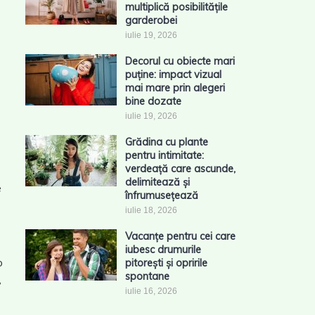
multiplică posibilitățile
garderobei
iulie 19, 2026
Decorul cu obiecte mari
puține: impact vizual
mai mare prin alegeri
bine dozate
iulie 19, 2026
Grădina cu plante
pentru intimitate:
verdeață care ascunde,
delimitează și
e
înfrumusețează
iulie 18, 2026
Vacanțe pentru cei care
iubesc drumurile
o
pitorești și opririle
spontane
,
iulie 16, 2026