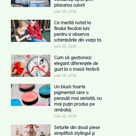
plasarea culorii
iulie 29, 2026
Ce merită notat la
finalul fiecărei luni
pentru a observa
schimbările din viața ta
iulie 29, 2026
Cum să gestionezi
elegant diferențele de
gust la o masă festivă
iulie 28, 2026
Un blush foarte
pigmentat cere o
pensulă mai aerisită, nu
mai puțin produs pe
ambalaj
iulie 20, 2026
Seturile din două piese
simplifică stylingul și