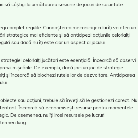
ari să câștigi la următoarea sesiune de jocuri de societate.
egi complet regulile. Cunoașterea mecanicii jocului îți va oferi un
 strategice mai eficiente și să anticipezi acțiunile celorlalți
regulă sau dacă nu îți este clar un aspect al jocului.
 strategiei celorlalți jucători este esențială. Încearcă să observi
le previi mișcările. De exemplu, dacă joci un joc de strategie
lți și încearcă să blochezi rutele lor de dezvoltare. Anticiparea
lui.
 obiecte sau acțiuni, trebuie să înveți să le gestionezi corect. Nu
re tentant. Încearcă să economisești resurse pentru momentele
egic. De asemenea, nu îți irosi resursele pe lucruri
 termen lung.