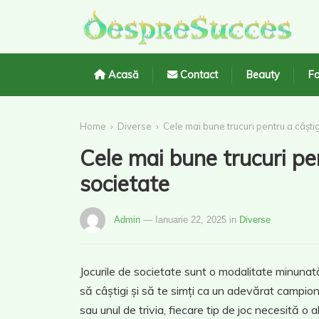
Acasă
Contact
Beauty
Fa
›
›
Home
Diverse
Cele mai bune trucuri pentru a câștig
Cele mai bune trucuri pen
societate
Admin
— Ianuarie 22, 2025
in
Diverse
Jocurile de societate sunt o modalitate minunată d
să câștigi și să te simți ca un adevărat campion
sau unul de trivia, fiecare tip de joc necesită o a