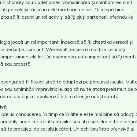
 fi Pictionary sau Codenames, comunicarea și colaborarea sunt
ajuți pe colegii tăi să ia cele mai bune decizii. O echipă bine
 să îți asumi un rol activ și să îți ajuți partenerii, oferindu-le
logia joacă un rol important. Încearcă să îți citești adversarii și
e deducție, cum ar fi Werewolf, observă reacțiile celorlalți
e comportamentele lor. De asemenea, este important să îți menții
nă sau proastă.
sențial să fii flexibil și să te adaptezi pe parcursul jocului. Mult
c sau schimbări imprevizibile, așa că nu te atașa prea mult de o
bordarea dacă jocul evoluează într-o direcție neașteptată.
sivă
 a prelua conducerea, în timp ce în altele este mai bine să adopți 
opoly, unde controlul teritoriilor sau al resurselor este esențial
să te protejezi de ceilalți jucători. Un echilibru între ofensivă și