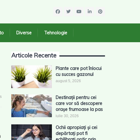
to
Diverse
Tehnologie
Articole Recente
Plante care pot înlocui
cu succes gazonul
august 5, 2026
s
Destinații pentru cei
care vor să descopere
orașe frumoase la pas
iulie 30, 2026
Ochii apropiați și cei
depărtați pot fi
ă
echilibrați optic prin