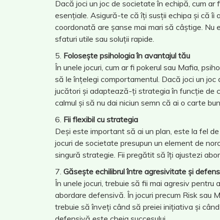
Dacă joci un joc de societate în echipă, cum ar
esențiale. Asigură-te că îți susții echipa și că îi 
coordonată are șanse mai mari să câștige. Nu ezita
sfaturi utile sau soluții rapide.
Folosește psihologia în avantajul tău
În unele jocuri, cum ar fi pokerul sau Mafia, psiho
să le înțelegi comportamentul. Dacă joci un joc d
jucători și adaptează-ți strategia în funcție d
calmul și să nu dai niciun semn că ai o carte bu
Fii flexibil cu strategia
Deși este important să ai un plan, este la fel de e
jocuri de societate presupun un element de noro
singură strategie. Fii pregătit să îți ajustezi a
Găsește echilibrul între agresivitate și defen
În unele jocuri, trebuie să fii mai agresiv pentru
abordare defensivă. În jocuri precum Risk sau Mon
trebuie să înveți când să preiei inițiativa și când 
defensivă este cheia succesului.