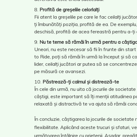
Profită de greșelile celorlalți
Fii atent la greșelile pe care le fac ceilalți ju
ți îmbunătăți poziția, profită de ea. De exemplu
deschisă, profită de acea fereastră pentru a-ți 
Nu te teme să rămâi în urmă pentru a câștig
Uneori, nu este necesar să fii în frunte din star
to Ride, poți să rămâi în urmă la început și să 
lider, ceilalți jucători ar putea să se concentre
pe măsură ce avansezi.
Păstrează-ți calmul și distrează-te
În cele din urmă, nu uita că jocurile de societat
câștigi, este important să îți menții atitudinea p
relaxată și distractivă te va ajuta să rămâi conc
În concluzie, câștigarea la jocurile de societate
flexibilitate. Aplicând aceste trucuri și sfaturi,
următoarea întâlnire cu prietenii. Așadar, pregăte