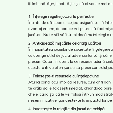
îți îmbunătățești abilitățile și să ai șanse mai m
Înțelege regulile jocului la perfecție
Înainte de a începe orice joc, asigură-te că înțel
avantaj enorm, deoarece vei putea să faci mișcări
jucători. Nu te sfii să întrebi dacă nu înțelegi o 
Anticipează mișcările celorlalți jucători
În majoritatea jocurilor de societate, înțelegerea
cu atenție stilul de joc al adversarilor tăi și să 
precum Catan, fii atent la ce resurse adună ceila
acestora îți va oferi șansa să preiei controlul jocu
Folosește-ți resursele cu înțelepciune
Atunci când jocul implică resurse, cum ar fi bani,
te grăbi să le folosești imediat, chiar dacă pa
cheie, când știi că le vei folosi într-un mod strat
nesemnificative; gândește-te la impactul lor pe
Investește în relațiile din jocuri de echipă