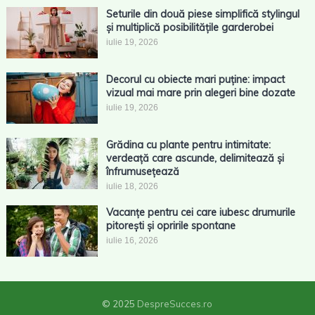
Seturile din două piese simplifică stylingul
și multiplică posibilitățile garderobei
iulie 19, 2026
Decorul cu obiecte mari puține: impact
vizual mai mare prin alegeri bine dozate
iulie 19, 2026
Grădina cu plante pentru intimitate:
verdeață care ascunde, delimitează și
înfrumusețează
iulie 18, 2026
Vacanțe pentru cei care iubesc drumurile
pitorești și opririle spontane
iulie 16, 2026
© 2025
DespreSucces.ro