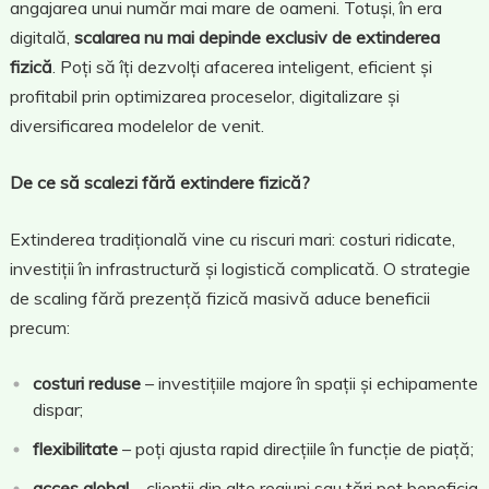
angajarea unui număr mai mare de oameni. Totuși, în era
digitală,
scalarea nu mai depinde exclusiv de extinderea
fizică
. Poți să îți dezvolți afacerea inteligent, eficient și
profitabil prin optimizarea proceselor, digitalizare și
diversificarea modelelor de venit.
De ce să scalezi fără extindere fizică?
Extinderea tradițională vine cu riscuri mari: costuri ridicate,
investiții în infrastructură și logistică complicată. O strategie
de scaling fără prezență fizică masivă aduce beneficii
precum:
costuri reduse
– investițiile majore în spații și echipamente
dispar;
flexibilitate
– poți ajusta rapid direcțiile în funcție de piață;
acces global
– clienții din alte regiuni sau țări pot beneficia