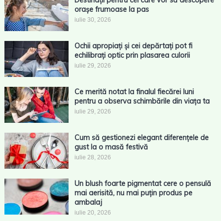
Destinații pentru cei care vor să descopere
orașe frumoase la pas
iulie 30, 2026
Ochii apropiați și cei depărtați pot fi
echilibrați optic prin plasarea culorii
iulie 29, 2026
Ce merită notat la finalul fiecărei luni
pentru a observa schimbările din viața ta
iulie 29, 2026
Cum să gestionezi elegant diferențele de
gust la o masă festivă
iulie 28, 2026
Un blush foarte pigmentat cere o pensulă
mai aerisită, nu mai puțin produs pe
ambalaj
iulie 20, 2026