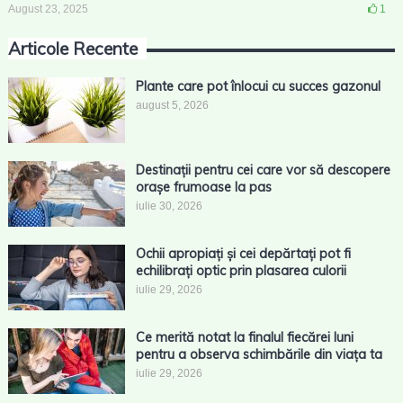
August 23, 2025
1
Articole Recente
Plante care pot înlocui cu succes gazonul
august 5, 2026
Destinații pentru cei care vor să descopere
orașe frumoase la pas
iulie 30, 2026
Ochii apropiați și cei depărtați pot fi
echilibrați optic prin plasarea culorii
iulie 29, 2026
Ce merită notat la finalul fiecărei luni
pentru a observa schimbările din viața ta
iulie 29, 2026