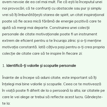
avem nevoie de ea cel mai mult. Fie că ești la începutul unei
noi provocări, că te confrunți cu obstacole sau pur și simplu
vrei să îți îmbunătățești starea de spirit, un citat inspirațional
poate să fie acea mică fărâmă de energie pozitivă care te
ajută să mergi mai departe. Construirea unei colecții
personale de citate motivaționale poate fi un instrument
extrem de eficient pentru a te încuraja zilnic și a-ți menține
motivația constantă. Iată câțiva pași pentru a-ți crea propria
colecție de citate care să te inspire în fiecare zi:
Identifică-ți valorile și scopurile personale
Înainte de a începe să aduni citate, este important să îți
înțelegi mai bine valorile și scopurile. Ceea ce te motivează
în viață poate fi diferit de la o persoană la alta, iar citatele pe
care le vei alege ar trebui să reflecte acest lucru. Gândește-
te la: