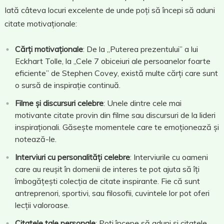
Iată câteva locuri excelente de unde poți să începi să aduni
citate motivaționale:
Cărți motivaționale
: De la „Puterea prezentului” a lui
Eckhart Tolle, la „Cele 7 obiceiuri ale persoanelor foarte
eficiente” de Stephen Covey, există multe cărți care sunt
o sursă de inspirație continuă.
Filme și discursuri celebre
: Unele dintre cele mai
motivante citate provin din filme sau discursuri de la lideri
inspiraționali. Găsește momentele care te emoționează și
notează-le.
Interviuri cu personalități celebre
: Interviurile cu oameni
care au reușit în domenii de interes te pot ajuta să îți
îmbogățești colecția de citate inspirante. Fie că sunt
antreprenori, sportivi, sau filosofii, cuvintele lor pot oferi
lecții valoroase.
Citatele tale personale
: Poți începe să aduni și citatele