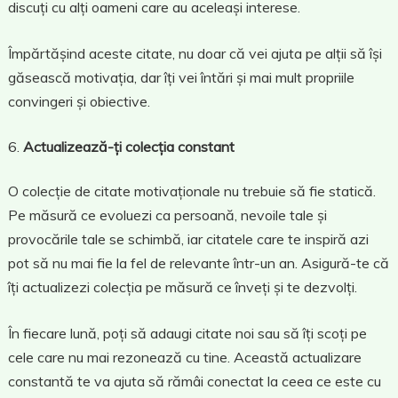
discuți cu alți oameni care au aceleași interese.
Împărtășind aceste citate, nu doar că vei ajuta pe alții să își
găsească motivația, dar îți vei întări și mai mult propriile
convingeri și obiective.
Actualizează-ți colecția constant
O colecție de citate motivaționale nu trebuie să fie statică.
Pe măsură ce evoluezi ca persoană, nevoile tale și
provocările tale se schimbă, iar citatele care te inspiră azi
pot să nu mai fie la fel de relevante într-un an. Asigură-te că
îți actualizezi colecția pe măsură ce înveți și te dezvolți.
În fiecare lună, poți să adaugi citate noi sau să îți scoți pe
cele care nu mai rezonează cu tine. Această actualizare
constantă te va ajuta să rămâi conectat la ceea ce este cu