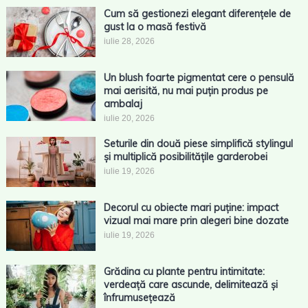
Cum să gestionezi elegant diferențele de
gust la o masă festivă
iulie 28, 2026
Un blush foarte pigmentat cere o pensulă
mai aerisită, nu mai puțin produs pe
ambalaj
iulie 20, 2026
Seturile din două piese simplifică stylingul
și multiplică posibilitățile garderobei
iulie 19, 2026
Decorul cu obiecte mari puține: impact
vizual mai mare prin alegeri bine dozate
iulie 19, 2026
Grădina cu plante pentru intimitate:
verdeață care ascunde, delimitează și
înfrumusețează