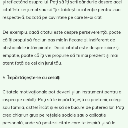
și reflectând asupra lui. Poți să îți scrii gândurile despre acel
citat într-un jurnal sau să îți stabilești o intenție pentru ziua
respectivă, bazată pe cuvintele pe care le-ai citit.
De exemplu, dacă citatul este despre perseverență, poate
că îți propui să faci un pas mic în fiecare zi, indiferent de
obstacolele întâmpinate. Dacă citatul este despre iubire și
empatie, poate că îți vei propune să fii mai prezent și mai
atent față de cei din jurul tău.
Împărtășește-le cu ceilalți
Citatele motivaționale pot deveni și un instrument pentru a
inspira pe ceilalți. Poți să le împărtășești cu prietenii, colegii
sau familia, astfel încât și ei să se bucure de puterea lor. Poți
crea chiar un grup pe rețelele sociale sau o aplicație
personală, unde să postezi citate care te inspiră și să le