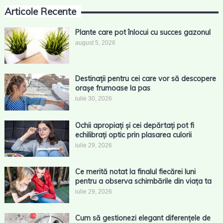
Articole Recente
Plante care pot înlocui cu succes gazonul
august 5, 2026
Destinații pentru cei care vor să descopere
orașe frumoase la pas
iulie 30, 2026
Ochii apropiați și cei depărtați pot fi
echilibrați optic prin plasarea culorii
iulie 29, 2026
Ce merită notat la finalul fiecărei luni
pentru a observa schimbările din viața ta
iulie 29, 2026
Cum să gestionezi elegant diferențele de