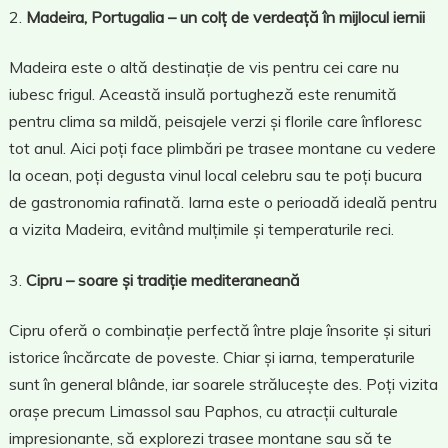
Madeira, Portugalia – un colț de verdeață în mijlocul iernii
Madeira este o altă destinație de vis pentru cei care nu
iubesc frigul. Această insulă portugheză este renumită
pentru clima sa mildă, peisajele verzi și florile care înfloresc
tot anul. Aici poți face plimbări pe trasee montane cu vedere
la ocean, poți degusta vinul local celebru sau te poți bucura
de gastronomia rafinată. Iarna este o perioadă ideală pentru
a vizita Madeira, evitând mulțimile și temperaturile reci.
Cipru – soare și tradiție mediteraneană
Cipru oferă o combinație perfectă între plaje însorite și situri
istorice încărcate de poveste. Chiar și iarna, temperaturile
sunt în general blânde, iar soarele strălucește des. Poți vizita
orașe precum Limassol sau Paphos, cu atracții culturale
impresionante, să explorezi trasee montane sau să te