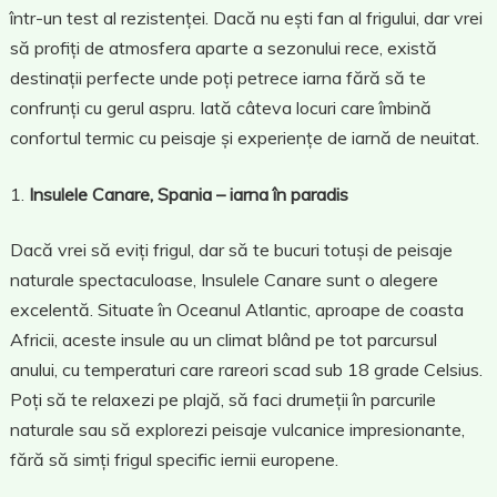
într-un test al rezistenței. Dacă nu ești fan al frigului, dar vrei
să profiți de atmosfera aparte a sezonului rece, există
destinații perfecte unde poți petrece iarna fără să te
confrunți cu gerul aspru. Iată câteva locuri care îmbină
confortul termic cu peisaje și experiențe de iarnă de neuitat.
Insulele Canare, Spania – iarna în paradis
Dacă vrei să eviți frigul, dar să te bucuri totuși de peisaje
naturale spectaculoase, Insulele Canare sunt o alegere
excelentă. Situate în Oceanul Atlantic, aproape de coasta
Africii, aceste insule au un climat blând pe tot parcursul
anului, cu temperaturi care rareori scad sub 18 grade Celsius.
Poți să te relaxezi pe plajă, să faci drumeții în parcurile
naturale sau să explorezi peisaje vulcanice impresionante,
fără să simți frigul specific iernii europene.