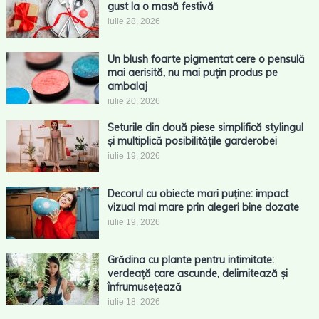
gust la o masă festivă
iulie 28, 2026
Un blush foarte pigmentat cere o pensulă
mai aerisită, nu mai puțin produs pe
ambalaj
iulie 20, 2026
Seturile din două piese simplifică stylingul
și multiplică posibilitățile garderobei
iulie 19, 2026
Decorul cu obiecte mari puține: impact
vizual mai mare prin alegeri bine dozate
iulie 19, 2026
Grădina cu plante pentru intimitate:
verdeață care ascunde, delimitează și
înfrumusețează
iulie 18, 2026