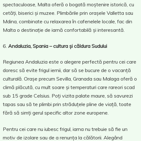
spectaculoase, Malta oferă o bogată moștenire istorică, cu
cetăți, biserici și muzee. Plimbările prin orașele Valletta sau
Mdina, combinate cu relaxarea în cafenelele locale, fac din
Malta o destinație de iarnă confortabilă și interesantă.
Andaluzia, Spania – cultura și căldura Sudului
Regiunea Andaluzia este o alegere perfectă pentru cei care
doresc să evite frigul iernii, dar să se bucure de o vacanță
culturală. Orașe precum Sevilla, Granada sau Malaga oferă o
climă plăcută, cu mult soare și temperaturi care rareori scad
sub 15 grade Celsius. Poți vizita palate maure, să savurezi
tapas sau să te plimbi prin străduțele pline de viață, toate
fără să simți gerul specific altor zone europene.
Pentru cei care nu iubesc frigul, iarna nu trebuie să fie un
motiv de izolare sau de a renunța la călătorii. Alegând