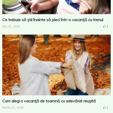
Ce trebuie să știi înainte să pleci într-o vacanță cu trenul
Mai 31, 2026
1
Cum alegi o vacanță de toamnă cu adevărat reușită
Martie 31, 2026
1