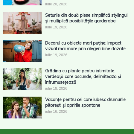
iulie 20, 2026
Seturile din două piese simplifică stylingul
și multiplică posibilitățile garderobei
iulie 19, 2026
Decorul cu obiecte mari puține: impact
vizual mai mare prin alegeri bine dozate
iulie 19, 2026
Grădina cu plante pentru intimitate:
verdeață care ascunde, delimitează și
înfrumusețează
iulie 18, 2026
Vacanțe pentru cei care iubesc drumurile
pitorești și opririle spontane
iulie 16, 2026