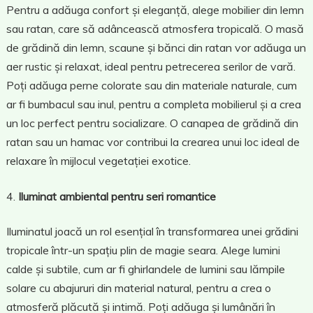
Pentru a adăuga confort și eleganță, alege mobilier din lemn
sau ratan, care să adâncească atmosfera tropicală. O masă
de grădină din lemn, scaune și bănci din ratan vor adăuga un
aer rustic și relaxat, ideal pentru petrecerea serilor de vară.
Poți adăuga perne colorate sau din materiale naturale, cum
ar fi bumbacul sau inul, pentru a completa mobilierul și a crea
un loc perfect pentru socializare. O canapea de grădină din
ratan sau un hamac vor contribui la crearea unui loc ideal de
relaxare în mijlocul vegetației exotice.
Iluminat ambiental pentru seri romantice
Iluminatul joacă un rol esențial în transformarea unei grădini
tropicale într-un spațiu plin de magie seara. Alege lumini
calde și subtile, cum ar fi ghirlandele de lumini sau lămpile
solare cu abajururi din material natural, pentru a crea o
atmosferă plăcută și intimă. Poți adăuga și lumânări în