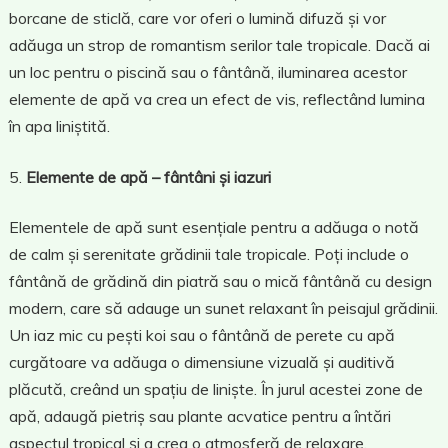
borcane de sticlă, care vor oferi o lumină difuză și vor
adăuga un strop de romantism serilor tale tropicale. Dacă ai
un loc pentru o piscină sau o fântână, iluminarea acestor
elemente de apă va crea un efect de vis, reflectând lumina
în apa liniștită.
Elemente de apă – fântâni și iazuri
Elementele de apă sunt esențiale pentru a adăuga o notă
de calm și serenitate grădinii tale tropicale. Poți include o
fântână de grădină din piatră sau o mică fântână cu design
modern, care să adauge un sunet relaxant în peisajul grădinii.
Un iaz mic cu pești koi sau o fântână de perete cu apă
curgătoare va adăuga o dimensiune vizuală și auditivă
plăcută, creând un spațiu de liniște. În jurul acestei zone de
apă, adaugă pietriș sau plante acvatice pentru a întări
aspectul tropical și a crea o atmosferă de relaxare.