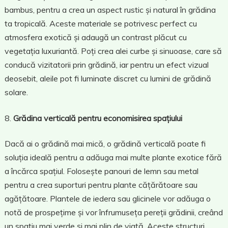
bambus, pentru a crea un aspect rustic și natural în grădina
ta tropicală. Aceste materiale se potrivesc perfect cu
atmosfera exotică și adaugă un contrast plăcut cu
vegetația luxuriantă. Poți crea alei curbe și sinuoase, care să
conducă vizitatorii prin grădină, iar pentru un efect vizual
deosebit, aleile pot fi luminate discret cu lumini de grădină
solare.
Grădina verticală pentru economisirea spațiului
Dacă ai o grădină mai mică, o grădină verticală poate fi
soluția ideală pentru a adăuga mai multe plante exotice fără
a încărca spațiul. Folosește panouri de lemn sau metal
pentru a crea suporturi pentru plante cățărătoare sau
agățătoare. Plantele de iedera sau glicinele vor adăuga o
notă de prospețime și vor înfrumuseța pereții grădinii, creând
un spațiu mai verde și mai plin de viață. Aceste structuri