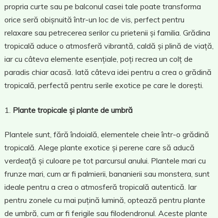
propria curte sau pe balconul casei tale poate transforma
orice seră obișnuită într-un loc de vis, perfect pentru
relaxare sau petrecerea serilor cu prietenii și familia. Grădina
tropicală aduce o atmosferă vibrantă, caldă și plină de viață,
iar cu câteva elemente esențiale, poți recrea un colț de
paradis chiar acasă. Iată câteva idei pentru a crea o grădină
tropicală, perfectă pentru serile exotice pe care le dorești.
Plante tropicale și plante de umbră
Plantele sunt, fără îndoială, elementele cheie într-o grădină
tropicală. Alege plante exotice și perene care să aducă
verdeață și culoare pe tot parcursul anului. Plantele mari cu
frunze mari, cum ar fi palmierii, bananierii sau monstera, sunt
ideale pentru a crea o atmosferă tropicală autentică. Iar
pentru zonele cu mai puțină lumină, optează pentru plante
de umbră, cum ar fi ferigile sau filodendronul. Aceste plante