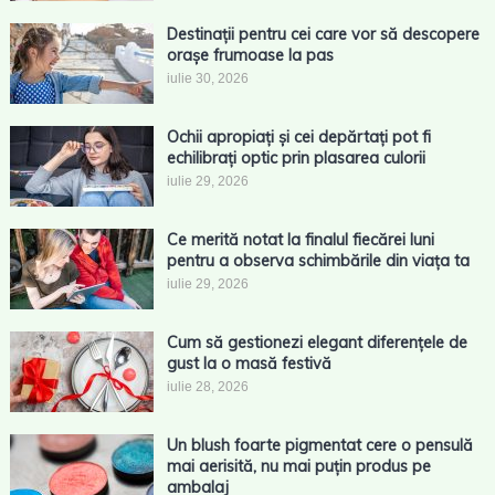
Destinații pentru cei care vor să descopere
orașe frumoase la pas
iulie 30, 2026
Ochii apropiați și cei depărtați pot fi
echilibrați optic prin plasarea culorii
iulie 29, 2026
Ce merită notat la finalul fiecărei luni
pentru a observa schimbările din viața ta
iulie 29, 2026
Cum să gestionezi elegant diferențele de
gust la o masă festivă
iulie 28, 2026
Un blush foarte pigmentat cere o pensulă
mai aerisită, nu mai puțin produs pe
ambalaj