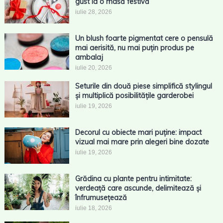
gust la o masă festivă
iulie 28, 2026
Un blush foarte pigmentat cere o pensulă
mai aerisită, nu mai puțin produs pe
ambalaj
iulie 20, 2026
Seturile din două piese simplifică stylingul
și multiplică posibilitățile garderobei
iulie 19, 2026
Decorul cu obiecte mari puține: impact
vizual mai mare prin alegeri bine dozate
iulie 19, 2026
Grădina cu plante pentru intimitate:
verdeață care ascunde, delimitează și
înfrumusețează
iulie 18, 2026