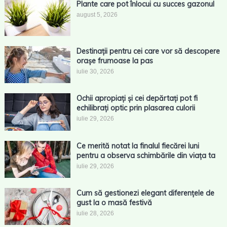
Plante care pot înlocui cu succes gazonul
august 5, 2026
Destinații pentru cei care vor să descopere
orașe frumoase la pas
iulie 30, 2026
Ochii apropiați și cei depărtați pot fi
echilibrați optic prin plasarea culorii
iulie 29, 2026
Ce merită notat la finalul fiecărei luni
pentru a observa schimbările din viața ta
iulie 29, 2026
Cum să gestionezi elegant diferențele de
gust la o masă festivă
iulie 28, 2026