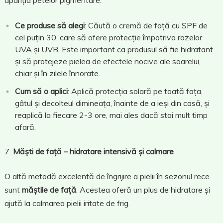
apariția petelor pigmentare.
Ce produse să alegi
: Căută o cremă de față cu SPF de
cel puțin 30, care să ofere protecție împotriva razelor
UVA și UVB. Este important ca produsul să fie hidratant
și să protejeze pielea de efectele nocive ale soarelui,
chiar și în zilele înnorate.
Cum să o aplici
: Aplică protecția solară pe toată fața,
gâtul și decolteul dimineața, înainte de a ieși din casă, și
reaplică la fiecare 2-3 ore, mai ales dacă stai mult timp
afară.
Măști de față – hidratare intensivă și calmare
O altă metodă excelentă de îngrijire a pielii în sezonul rece
sunt
măștile de față
. Acestea oferă un plus de hidratare și
ajută la calmarea pielii iritate de frig.