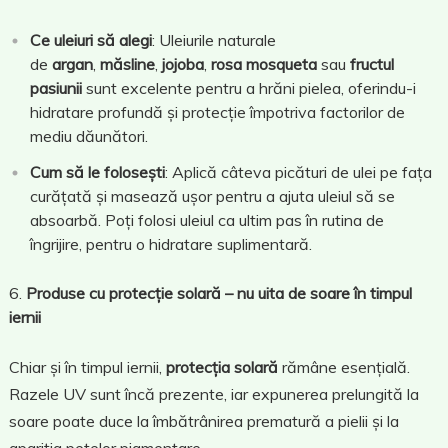
Ce uleiuri să alegi
: Uleiurile naturale
de
argan
,
măsline
,
jojoba
,
rosa mosqueta
sau
fructul
pasiunii
sunt excelente pentru a hrăni pielea, oferindu-i
hidratare profundă și protecție împotriva factorilor de
mediu dăunători.
Cum să le folosești
: Aplică câteva picături de ulei pe fața
curățată și masează ușor pentru a ajuta uleiul să se
absoarbă. Poți folosi uleiul ca ultim pas în rutina de
îngrijire, pentru o hidratare suplimentară.
Produse cu protecție solară – nu uita de soare în timpul
iernii
Chiar și în timpul iernii,
protecția solară
rămâne esențială.
Razele UV sunt încă prezente, iar expunerea prelungită la
soare poate duce la îmbătrânirea prematură a pielii și la