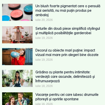
Un blush foarte pigmentat cere o pensulă
mai aerisită, nu mai puțin produs pe
ambalaj
iulie 20, 2026
Seturile din două piese simplifică stylingul
și multiplică posibilitățile garderobei
iulie 19, 2026
Decorul cu obiecte mari puține: impact
vizual mai mare prin alegeri bine dozate
iulie 19, 2026
Grădina cu plante pentru intimitate:
verdeață care ascunde, delimitează și
înfrumusețează
iulie 18, 2026
Vacanțe pentru cei care iubesc drumurile
pitorești și opririle spontane
iulie 16, 2026