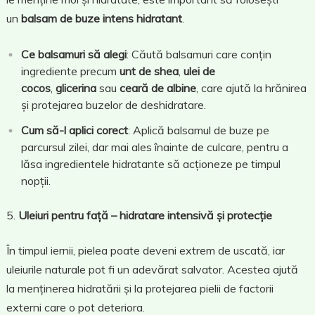
un
balsam de buze intens hidratant
.
Ce balsamuri să alegi
: Căută balsamuri care conțin
ingrediente precum
unt de shea
,
ulei de
cocos
,
glicerina
sau
ceară de albine
, care ajută la hrănirea
și protejarea buzelor de deshidratare.
Cum să-l aplici corect
: Aplică balsamul de buze pe
parcursul zilei, dar mai ales înainte de culcare, pentru a
lăsa ingredientele hidratante să acționeze pe timpul
nopții.
Uleiuri pentru față – hidratare intensivă și protecție
În timpul iernii, pielea poate deveni extrem de uscată, iar
uleiurile naturale pot fi un adevărat salvator. Acestea ajută
la menținerea hidratării și la protejarea pielii de factorii
externi care o pot deteriora.