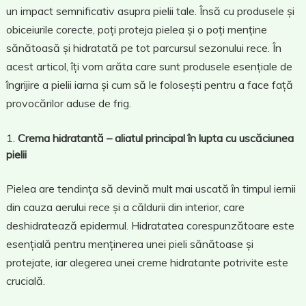
un impact semnificativ asupra pielii tale. Însă cu produsele și
obiceiurile corecte, poți proteja pielea și o poți menține
sănătoasă și hidratată pe tot parcursul sezonului rece. În
acest articol, îți vom arăta care sunt produsele esențiale de
îngrijire a pielii iarna și cum să le folosești pentru a face față
provocărilor aduse de frig.
Crema hidratantă – aliatul principal în lupta cu uscăciunea
pielii
Pielea are tendința să devină mult mai uscată în timpul iernii
din cauza aerului rece și a căldurii din interior, care
deshidratează epidermul. Hidratatea corespunzătoare este
esențială pentru menținerea unei pieli sănătoase și
protejate, iar alegerea unei creme hidratante potrivite este
crucială.