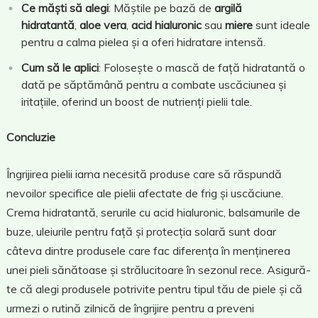
Ce măști să alegi
: Măștile pe bază de
argilă
hidratantă
,
aloe vera
,
acid hialuronic
sau
miere
sunt ideale
pentru a calma pielea și a oferi hidratare intensă.
Cum să le aplici
: Folosește o mască de față hidratantă o
dată pe săptămână pentru a combate uscăciunea și
iritațiile, oferind un boost de nutrienți pielii tale.
Concluzie
Îngrijirea pielii iarna necesită produse care să răspundă
nevoilor specifice ale pielii afectate de frig și uscăciune.
Crema hidratantă, serurile cu acid hialuronic, balsamurile de
buze, uleiurile pentru față și protecția solară sunt doar
câteva dintre produsele care fac diferența în menținerea
unei pieli sănătoase și strălucitoare în sezonul rece. Asigură-
te că alegi produsele potrivite pentru tipul tău de piele și că
urmezi o rutină zilnică de îngrijire pentru a preveni