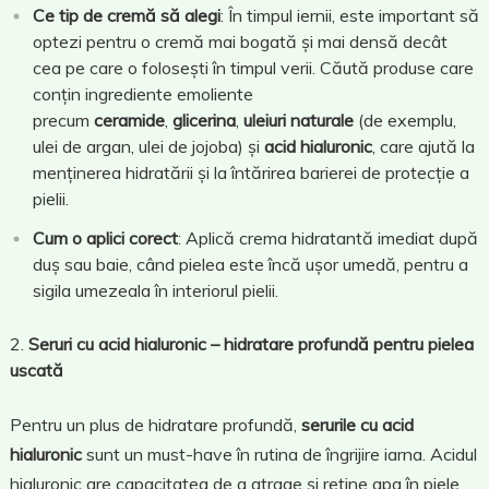
Ce tip de cremă să alegi
: În timpul iernii, este important să
optezi pentru o cremă mai bogată și mai densă decât
cea pe care o folosești în timpul verii. Căută produse care
conțin ingrediente emoliente
precum
ceramide
,
glicerina
,
uleiuri naturale
(de exemplu,
ulei de argan, ulei de jojoba) și
acid hialuronic
, care ajută la
menținerea hidratării și la întărirea barierei de protecție a
pielii.
Cum o aplici corect
: Aplică crema hidratantă imediat după
duș sau baie, când pielea este încă ușor umedă, pentru a
sigila umezeala în interiorul pielii.
Seruri cu acid hialuronic – hidratare profundă pentru pielea
uscată
Pentru un plus de hidratare profundă,
serurile cu acid
hialuronic
sunt un must-have în rutina de îngrijire iarna. Acidul
hialuronic are capacitatea de a atrage și reține apa în piele,