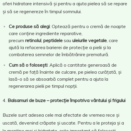
oferi hidratare intensivă și pentru a ajuta pielea să se repare
și să se regenereze în timpul somnului.
Ce produse să alegi
: Optează pentru o cremă de noapte
care conține ingrediente reparative,
precum
retinolul
,
peptidele
sau
uleiurile vegetale
, care
ajută la refacerea barierei de protecție a pielii și la
combaterea semnelor de îmbătrânire prematură.
Cum să o folosești
: Aplică o cantitate generoasă de
cremă pe față înainte de culcare, pe pielea curățată, și
lasă-o să se absoarbă complet pentru a ajuta la
regenerarea pielii pe timpul nopții.
Balsamuri de buze – protecție împotriva vântului și frigului
Buzele sunt adesea cele mai afectate de vremea rece și
uscată, devenind crăpate și uscate. Pentru a le proteja și a
le menține moi și hidratate, este important să folosești