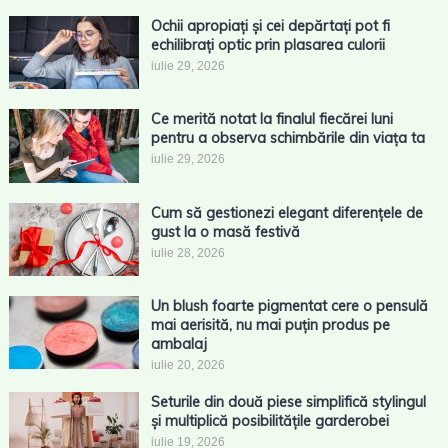
Ochii apropiați și cei depărtați pot fi
echilibrați optic prin plasarea culorii
iulie 29, 2026
Ce merită notat la finalul fiecărei luni
pentru a observa schimbările din viața ta
iulie 29, 2026
Cum să gestionezi elegant diferențele de
gust la o masă festivă
iulie 28, 2026
Un blush foarte pigmentat cere o pensulă
mai aerisită, nu mai puțin produs pe
ambalaj
iulie 20, 2026
Seturile din două piese simplifică stylingul
și multiplică posibilitățile garderobei
iulie 19, 2026