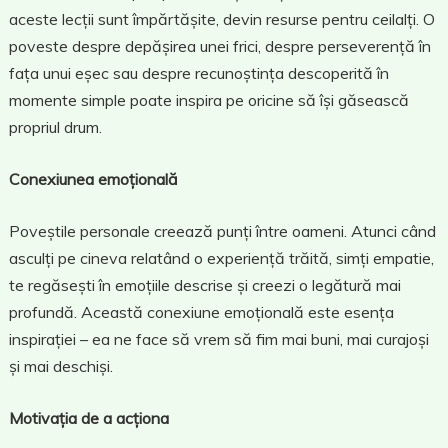
aceste lecții sunt împărtășite, devin resurse pentru ceilalți. O
poveste despre depășirea unei frici, despre perseverență în
fața unui eșec sau despre recunoștința descoperită în
momente simple poate inspira pe oricine să își găsească
propriul drum.
Conexiunea emoțională
Poveștile personale creează punți între oameni. Atunci când
asculți pe cineva relatând o experiență trăită, simți empatie,
te regăsești în emoțiile descrise și creezi o legătură mai
profundă. Această conexiune emoțională este esența
inspirației – ea ne face să vrem să fim mai buni, mai curajoși
și mai deschiși.
Motivația de a acționa