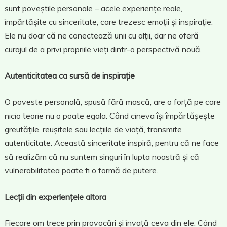
sunt poveștile personale – acele experiențe reale,
împărtășite cu sinceritate, care trezesc emoții și inspirație.
Ele nu doar că ne conectează unii cu alții, dar ne oferă
curajul de a privi propriile vieți dintr-o perspectivă nouă.
Autenticitatea ca sursă de inspirație
O poveste personală, spusă fără mască, are o forță pe care
nicio teorie nu o poate egala. Când cineva își împărtășește
greutățile, reușitele sau lecțiile de viață, transmite
autenticitate. Această sinceritate inspiră, pentru că ne face
să realizăm că nu suntem singuri în lupta noastră și că
vulnerabilitatea poate fi o formă de putere.
Lecții din experiențele altora
Fiecare om trece prin provocări și învață ceva din ele. Când