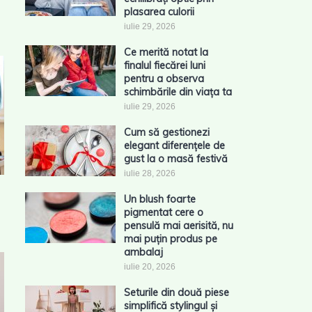
plasarea culorii
iulie 29, 2026
Ce merită notat la
finalul fiecărei luni
pentru a observa
schimbările din viața ta
iulie 29, 2026
Cum să gestionezi
elegant diferențele de
gust la o masă festivă
iulie 28, 2026
Un blush foarte
pigmentat cere o
pensulă mai aerisită, nu
mai puțin produs pe
ambalaj
iulie 20, 2026
Seturile din două piese
simplifică stylingul și