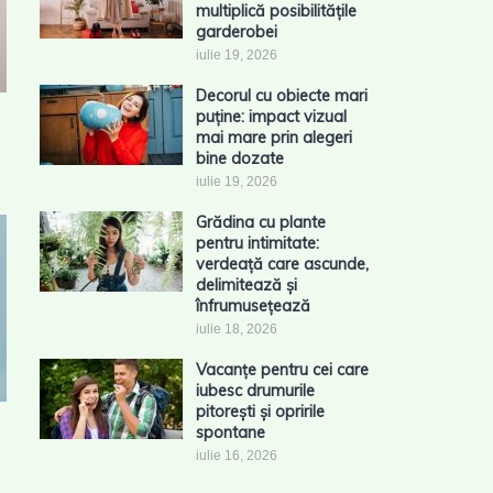
multiplică posibilitățile
garderobei
iulie 19, 2026
Decorul cu obiecte mari
puține: impact vizual
mai mare prin alegeri
bine dozate
iulie 19, 2026
Grădina cu plante
pentru intimitate:
verdeață care ascunde,
delimitează și
înfrumusețează
iulie 18, 2026
Vacanțe pentru cei care
iubesc drumurile
pitorești și opririle
spontane
iulie 16, 2026