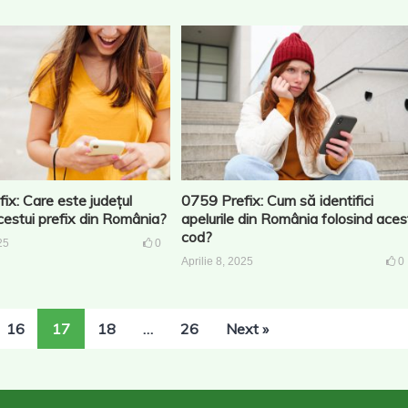
ix: Care este județul
0759 Prefix: Cum să identifici
cestui prefix din România?
apelurile din România folosind aces
cod?
25
0
Aprilie 8, 2025
0
16
17
18
…
26
Next »