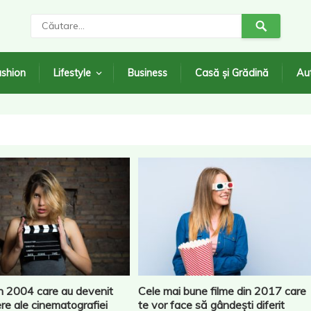
shion
Lifestyle
Business
Casă și Grădină
Au
in 2004 care au devenit
Cele mai bune filme din 2017 care
e ale cinematografiei
te vor face să gândești diferit