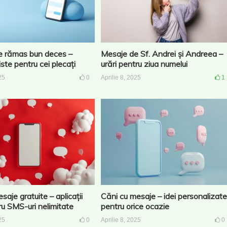
e rămas bun deces –
Mesaje de Sf. Andrei și Andreea –
iste pentru cei plecați
urări pentru ziua numelui
25
0
Aprilie 8, 2025
1
saje gratuite – aplicații
Căni cu mesaje – idei personalizate
tru SMS-uri nelimitate
pentru orice ocazie
25
0
Aprilie 8, 2025
0