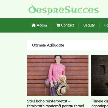
Acasă
Contact
Beauty
Fa
Ultimele Adăugate
Stilul boho reinterpretat –
Filmele d
feminitate modernă pentru femei
capodoper