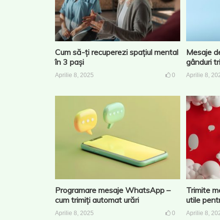
Cum să-ți recuperezi spațiul mental
Mesaje d
în 3 pași
gânduri tr
Aprilie 8, 2025
0
Aprilie 8, 20
Programare mesaje WhatsApp –
Trimite me
cum trimiți automat urări
utile pen
Aprilie 8, 2025
0
Aprilie 8, 20