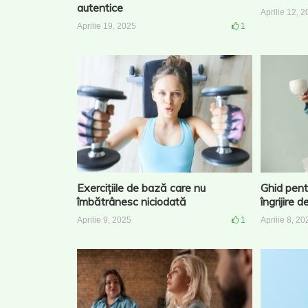
autentice
Aprilie 12, 
Aprilie 19, 2025
1
Exercițiile de bază care nu
Ghid pent
îmbătrânesc niciodată
îngrijire
Aprilie 9, 2025
1
Aprilie 8, 20