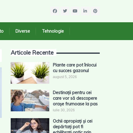
to
Diverse
Tehnologie
Articole Recente
Plante care pot înlocui
cu succes gazonul
august 5, 2026
Destinații pentru cei
care vor să descopere
orașe frumoase la pas
iulie 30, 2026
Ochii apropiați și cei
depărtați pot fi
echilibrați optic prin