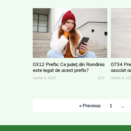
0312 Prefix: Ce județ din România
0734 Pref
este legat de acest prefix?
asociat a
Aprilie 8, 2025
0
Aprilie 8, 20
Paginație
« Previous
1
…
articole