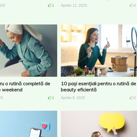
2025
1
Aprilie 12, 2025
0
ru o rutină completă de
10 pași esențiali pentru o rutină de
 de weekend
beauty eficientă
25
1
Aprilie 8, 2025
0