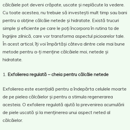
călcâiele pot deveni crăpate, uscate și neplăcute la vedere.
Cu toate acestea, nu trebuie să investești mult timp sau bani
pentru a obține călcâie netede și hidratate. Există trucuri
simple și eficiente pe care le poți încorpora în rutina ta de
îngrijire zilnică, care vor transforma aspectul picioarelor tale.
În acest articol, îți voi împărtăși câteva dintre cele mai bune
metode pentru a-ți menține călcâiele moi, netede și
hidratate.
Exfolierea regulată – cheia pentru călcâie netede
Exfolierea este esențială pentru a îndepărta celulele moarte
de pe pielea călcâielor și pentru a stimula regenerarea
acesteia. O exfoliere regulată ajută la prevenirea acumulării
de piele uscată și la menținerea unui aspect neted al
călcâielor.