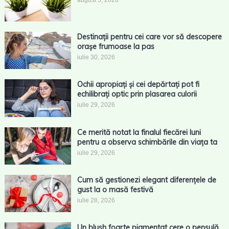
august 5, 2026
Destinații pentru cei care vor să descopere
orașe frumoase la pas
iulie 30, 2026
Ochii apropiați și cei depărtați pot fi
echilibrați optic prin plasarea culorii
iulie 29, 2026
Ce merită notat la finalul fiecărei luni
pentru a observa schimbările din viața ta
iulie 29, 2026
Cum să gestionezi elegant diferențele de
gust la o masă festivă
iulie 28, 2026
Un blush foarte pigmentat cere o pensulă