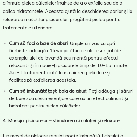
a înmuia pielea călcâielor înainte de a o exfolia sau de a
aplica hidratantele. Aceasta ajută la deschiderea porilor și la
relaxarea mușchilor picioarelor, pregătind pielea pentru
tratamentele ulterioare.
Cum să faci o baie de aburi
: Umple un vas cu apă
fierbinte, adaugă câteva picături de ulei esențial (de
exemplu, ulei de lavandă sau mentă pentru efectul
relaxant) și înmoaie-ți picioarele timp de 10-15 minute.
Acest tratament ajută la înmuierea pielii dure și
facilitează exfolierea acesteia.
Cum să îmbunătățești baia de aburi
: Poți adăuga și săruri
de baie sau uleiuri esențiale care au un efect calmant și
hidratant pentru pielea călcâielor.
Masajul picioarelor – stimularea circulației și relaxare
Un masaj de picioare regulat poate îmbunătăți circulația