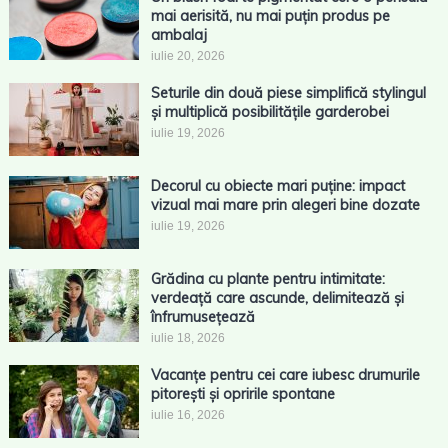
mai aerisită, nu mai puțin produs pe
ambalaj
iulie 20, 2026
Seturile din două piese simplifică stylingul
și multiplică posibilitățile garderobei
iulie 19, 2026
Decorul cu obiecte mari puține: impact
vizual mai mare prin alegeri bine dozate
iulie 19, 2026
Grădina cu plante pentru intimitate:
verdeață care ascunde, delimitează și
înfrumusețează
iulie 18, 2026
Vacanțe pentru cei care iubesc drumurile
pitorești și opririle spontane
iulie 16, 2026