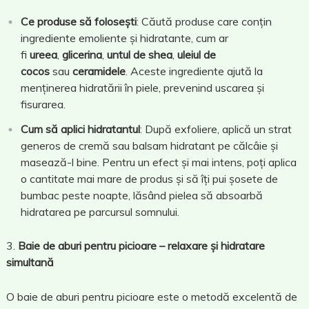
Ce produse să folosești
: Căută produse care conțin
ingrediente emoliente și hidratante, cum ar
fi
ureea
,
glicerina
,
untul de shea
,
uleiul de
cocos
sau
ceramidele
. Aceste ingrediente ajută la
menținerea hidratării în piele, prevenind uscarea și
fisurarea.
Cum să aplici hidratantul
: După exfoliere, aplică un strat
generos de cremă sau balsam hidratant pe călcâie și
masează-l bine. Pentru un efect și mai intens, poți aplica
o cantitate mai mare de produs și să îți pui șosete de
bumbac peste noapte, lăsând pielea să absoarbă
hidratarea pe parcursul somnului.
Baie de aburi pentru picioare – relaxare și hidratare
simultană
O baie de aburi pentru picioare este o metodă excelentă de