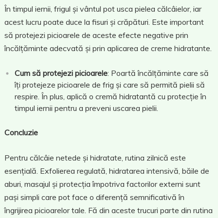
În timpul iernii, frigul și vântul pot usca pielea călcâielor, iar
acest lucru poate duce la fisuri și crăpături. Este important
să protejezi picioarele de aceste efecte negative prin
încălțăminte adecvată și prin aplicarea de creme hidratante.
Cum să protejezi picioarele
: Poartă încălțăminte care să
îți protejeze picioarele de frig și care să permită pielii să
respire. În plus, aplică o cremă hidratantă cu protecție în
timpul iernii pentru a preveni uscarea pielii.
Concluzie
Pentru călcâie netede și hidratate, rutina zilnică este
esențială. Exfolierea regulată, hidratarea intensivă, băile de
aburi, masajul și protecția împotriva factorilor externi sunt
pași simpli care pot face o diferență semnificativă în
îngrijirea picioarelor tale. Fă din aceste trucuri parte din rutina