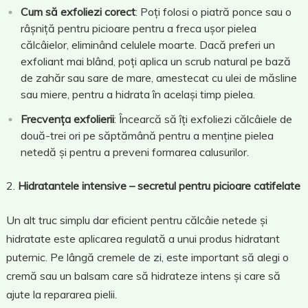
Cum să exfoliezi corect
: Poți folosi o piatră ponce sau o
râșniță pentru picioare pentru a freca ușor pielea
călcâielor, eliminând celulele moarte. Dacă preferi un
exfoliant mai blând, poți aplica un scrub natural pe bază
de zahăr sau sare de mare, amestecat cu ulei de măsline
sau miere, pentru a hidrata în același timp pielea.
Frecvența exfolierii
: Încearcă să îți exfoliezi călcâiele de
două-trei ori pe săptămână pentru a menține pielea
netedă și pentru a preveni formarea calusurilor.
Hidratantele intensive – secretul pentru picioare catifelate
Un alt truc simplu dar eficient pentru călcâie netede și
hidratate este aplicarea regulată a unui produs hidratant
puternic. Pe lângă cremele de zi, este important să alegi o
cremă sau un balsam care să hidrateze intens și care să
ajute la repararea pielii.