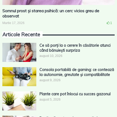
Somnul prost și starea psihică: un cerc vicios greu de
observat
Martie 17, 2026
1
Articole Recente
Ce să porți la o cerere în căsătorie atunci
când bănuiești surpriza
august 10, 2026
Consola portabilă de gaming: ce contează
la autonomie, greutate și compatibilitate
august 9, 2026
Plante care pot înlocui cu succes gazonul
august 5, 2026