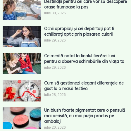
Destinații pentru cei care vor să descopere
orașe frumoase la pas
iulie 30, 2026
Ochii apropiați și cei depărtați pot fi
echilibrați optic prin plasarea culorii
iulie 29, 2026
Ce merită notat la finalul fiecărei luni
pentru a observa schimbările din viața ta
iulie 29, 2026
Cum să gestionezi elegant diferențele de
gust la o masă festivă
iulie 28, 2026
Un blush foarte pigmentat cere o pensulă
mai aerisită, nu mai puțin produs pe
ambalaj
iulie 20, 2026