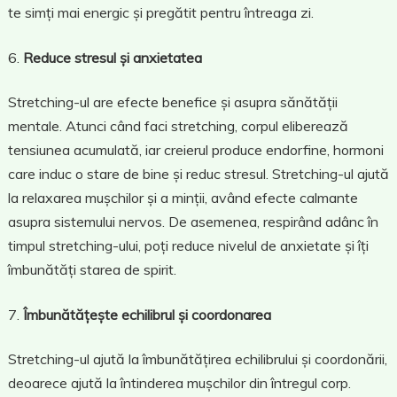
te simți mai energic și pregătit pentru întreaga zi.
Reduce stresul și anxietatea
Stretching-ul are efecte benefice și asupra sănătății
mentale. Atunci când faci stretching, corpul eliberează
tensiunea acumulată, iar creierul produce endorfine, hormoni
care induc o stare de bine și reduc stresul. Stretching-ul ajută
la relaxarea mușchilor și a minții, având efecte calmante
asupra sistemului nervos. De asemenea, respirând adânc în
timpul stretching-ului, poți reduce nivelul de anxietate și îți
îmbunătăți starea de spirit.
Îmbunătățește echilibrul și coordonarea
Stretching-ul ajută la îmbunătățirea echilibrului și coordonării,
deoarece ajută la întinderea mușchilor din întregul corp.