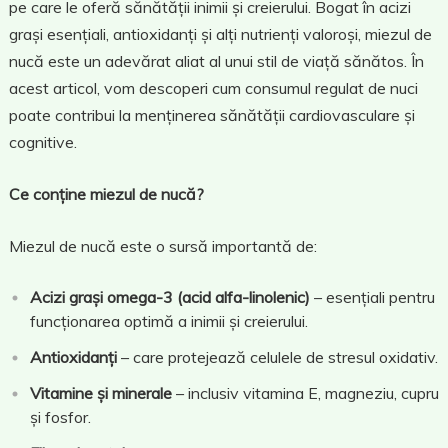
pe care le oferă sănătății inimii și creierului. Bogat în acizi
grași esențiali, antioxidanți și alți nutrienți valoroși, miezul de
nucă este un adevărat aliat al unui stil de viață sănătos. În
acest articol, vom descoperi cum consumul regulat de nuci
poate contribui la menținerea sănătății cardiovasculare și
cognitive.
Ce conține miezul de nucă?
Miezul de nucă este o sursă importantă de:
Acizi grași omega-3 (acid alfa-linolenic)
– esențiali pentru
funcționarea optimă a inimii și creierului.
Antioxidanți
– care protejează celulele de stresul oxidativ.
Vitamine și minerale
– inclusiv vitamina E, magneziu, cupru
și fosfor.