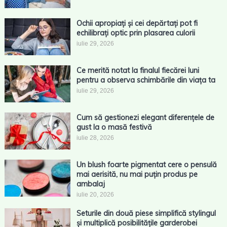
Ochii apropiați și cei depărtați pot fi
echilibrați optic prin plasarea culorii
iulie 29, 2026
Ce merită notat la finalul fiecărei luni
pentru a observa schimbările din viața ta
iulie 29, 2026
Cum să gestionezi elegant diferențele de
gust la o masă festivă
iulie 28, 2026
Un blush foarte pigmentat cere o pensulă
mai aerisită, nu mai puțin produs pe
ambalaj
iulie 20, 2026
Seturile din două piese simplifică stylingul
și multiplică posibilitățile garderobei