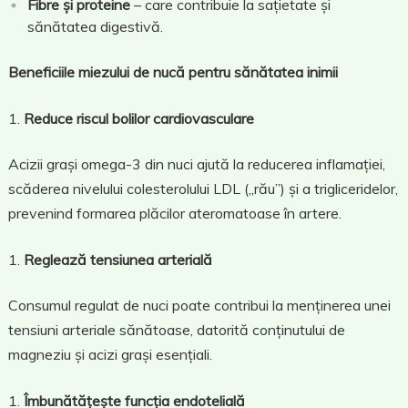
Fibre și proteine
– care contribuie la sațietate și
sănătatea digestivă.
Beneficiile miezului de nucă pentru sănătatea inimii
Reduce riscul bolilor cardiovasculare
Acizii grași omega-3 din nuci ajută la reducerea inflamației,
scăderea nivelului colesterolului LDL („rău”) și a trigliceridelor,
prevenind formarea plăcilor ateromatoase în artere.
Reglează tensiunea arterială
Consumul regulat de nuci poate contribui la menținerea unei
tensiuni arteriale sănătoase, datorită conținutului de
magneziu și acizi grași esențiali.
Îmbunătățește funcția endotelială