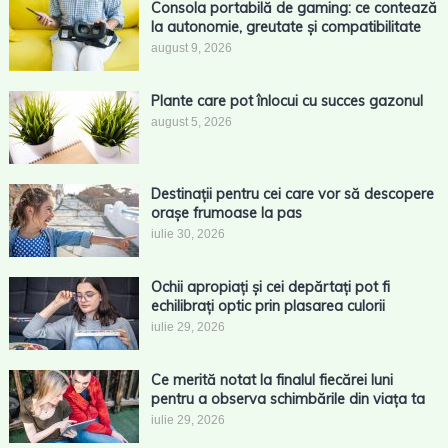
Consola portabilă de gaming: ce contează
la autonomie, greutate și compatibilitate
august 9, 2026
Plante care pot înlocui cu succes gazonul
august 5, 2026
Destinații pentru cei care vor să descopere
orașe frumoase la pas
iulie 30, 2026
Ochii apropiați și cei depărtați pot fi
echilibrați optic prin plasarea culorii
iulie 29, 2026
Ce merită notat la finalul fiecărei luni
pentru a observa schimbările din viața ta
iulie 29, 2026