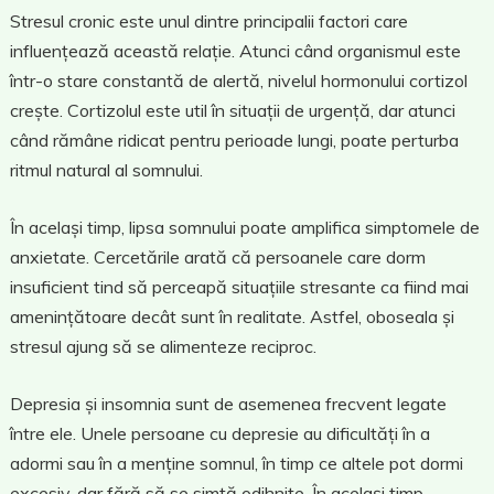
Stresul cronic este unul dintre principalii factori care
influențează această relație. Atunci când organismul este
într-o stare constantă de alertă, nivelul hormonului cortizol
crește. Cortizolul este util în situații de urgență, dar atunci
când rămâne ridicat pentru perioade lungi, poate perturba
ritmul natural al somnului.
În același timp, lipsa somnului poate amplifica simptomele de
anxietate. Cercetările arată că persoanele care dorm
insuficient tind să perceapă situațiile stresante ca fiind mai
amenințătoare decât sunt în realitate. Astfel, oboseala și
stresul ajung să se alimenteze reciproc.
Depresia și insomnia sunt de asemenea frecvent legate
între ele. Unele persoane cu depresie au dificultăți în a
adormi sau în a menține somnul, în timp ce altele pot dormi
excesiv, dar fără să se simtă odihnite. În același timp,