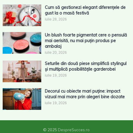
Cum să gestionezi elegant diferențele de
gust la o masă festivă
iulie 28, 2026
Un blush foarte pigmentat cere o pensulă
mai aerisită, nu mai puțin produs pe
ambalaj
iulie 20, 2026
Seturile din două piese simplifică stylingul
și multiplică posibilitățile garderobei
iulie 19, 2026
Decorul cu obiecte mari puține: impact
vizual mai mare prin alegeri bine dozate
iulie 19, 2026
© 2025
DespreSucces.ro