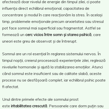
afectează doar nivelul de energie din timpul zilei, ci poate
influența direct echilibrul emoțional, capacitatea de
concentrare și modul în care reacționăm la stres. În același
timp, problemele emoționale precum anxietatea sau stresul
pot face somnul mai superficial sau fragmentat. Astfel se
formează un
cerc vicios între somn și starea psihică
, care
uneori este greu de observat și de întrerupt.
Somnul are un rol esențial în reglarea sistemului nervos. În
timpul nopții, creierul procesează experiențele zilei, reglează
nivelurile hormonale și ajută la stabilizarea emoțiilor. Atunci
când somnul este insuficient sau de calitate slabă, aceste
procese nu se desfășoară complet, iar echilibrul psihic poate
fi afectat.
Unul dintre primele efecte ale somnului prost
este
iritabilitatea crescută
. Persoanele care dorm puțin sau