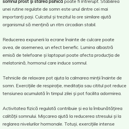
somnul prost și starea psihică
poate fi întrerupt. Stabilirea
unei rutine regulate de somn este unul dintre cei mai
importanți pași. Culcatul și trezitul la ore similare ajută
organismul să mențină un ritm circadian stabil.
Reducerea expunerii la ecrane înainte de culcare poate
avea, de asemenea, un efect benefic. Lumina albastră
emisă de telefoane și laptopuri poate afecta producția de
melatonină, hormonul care induce somnul.
Tehnicile de relaxare pot ajuta la calmarea minții înainte de
somn. Exercițiile de respirație, meditația sau cititul pot reduce
tensiunea acumulată în timpul zilei și pot facilita adormirea.
Activitatea fizică regulată contribuie și ea la îmbunătățirea
calității somnului. Mișcarea ajută la reducerea stresului și la
reglarea nivelurilor hormonale. Totuși, exercițiile intense